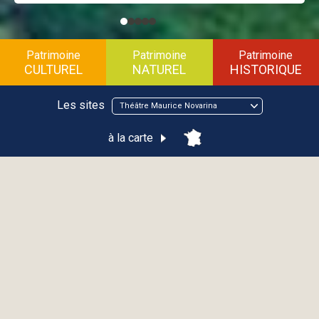
Patrimoine
Patrimoine
Patrimoine
CULTUREL
NATUREL
HISTORIQUE
Les sites
Théâtre Maurice Novarina
à la carte
Théâtre Maurice Novarina
THONON-LES-BAINS