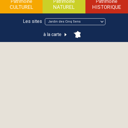
Patrimoine
Patrimoine
Patrimoine
CULTUREL
NATUREL
HISTORIQUE
Les sites
Jardin des Cinq Sens
à la carte
Jardin des Cinq Sens
YVOIRE