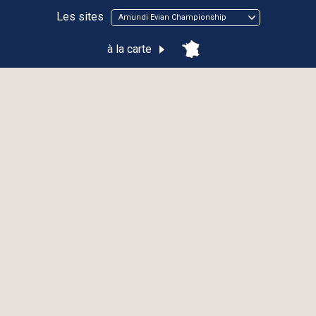
Les sites
Amundi Evian Championship
à la carte
Amundi Evian Championship
ÉVIAN-LES-BAINS