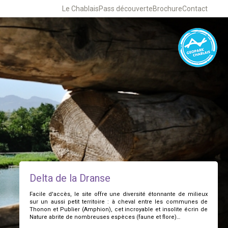
Le Chablais
Pass découverte
Brochure
Contact
Delta de la Dranse
Facile d'accès, le site offre une diversité étonnante de milieux
sur un aussi petit territoire : à cheval entre les communes de
Thonon et Publier (Amphion), cet incroyable et insolite écrin de
Nature abrite de nombreuses espèces (faune et flore)…