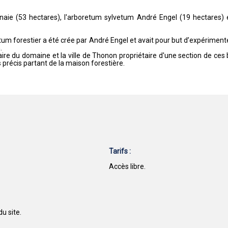
hênaie (53 hectares), l'arboretum sylvetum André Engel (19 hectares)
tum forestier a été crée par André Engel et avait pour but d’expérimen
.
aire du domaine et la ville de Thonon propriétaire d'une section de ces b
s précis partant de la maison forestière.
Tarifs :
Accès libre.
u site.