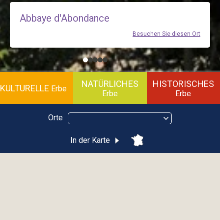
Abbaye d'Abondance
Besuchen Sie diesen Ort
NATÜRLICHES
HISTORISCHES
KULTURELLE
Erbe
Erbe
Erbe
Orte
In der Karte
Maison de la Belle Vallée
BELLEVAUX