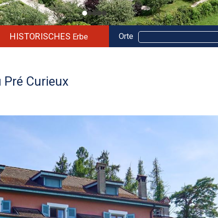
HISTORISCHES
Orte
Erbe
u Pré Curieux