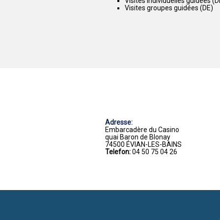
Visites individuelles guidées (D
Visites groupes guidées (DE)
Adresse:
Embarcadère du Casino
quai Baron de Blonay
74500 ÉVIAN-LES-BAINS
Telefon:
04 50 75 04 26