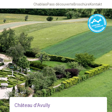
Chablais
Pass découverte
Broschüre
Kontakt
Château d'Avully