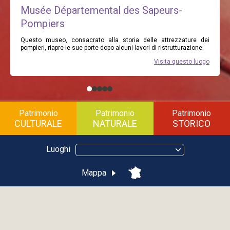
Musée Départemental des Sapeurs-
Pompiers
Questo museo, consacrato alla storia delle attrezzature dei
pompieri, riapre le sue porte dopo alcuni lavori di ristrutturazione.
Visita questo luogo
Patrimonio
Patrimonio
Patrimonio
CULTURALE
NATURALE
STORICO
Luoghi
Mappa
Randonnée pédestre : La légende
du Moulin de la Serpe