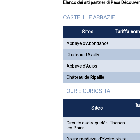
Elenco dei siti partner di Pass Découver
CASTELLI E ABBAZIE
Sites
Tariffa nor
Abbaye d’Abondance
Château d’Avully
Abbaye d’Aulps
Château de Ripaille
TOUR E CURIOSITÀ
Ta
Sites
Circuits audio-guidés, Thonon-
les-Bains
Bourg médiéval d’Yvoire, visite