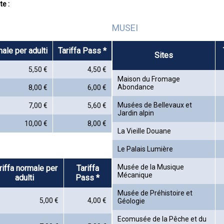
te :
MUSEI
male per adulti
Tariffa Pass *
Sites
5,50 €
4,50 €
Maison du Fromage
Abondance
8,00 €
6,00 €
Musées de Bellevaux et
7,00 €
5,60 €
Jardin alpin
10,00 €
8,00 €
La Vieille Douane
Le Palais Lumière
Musée de la Musique
riffa normale per
Tariffa
Mécanique
adulti
Pass *
Musée de Préhistoire et
5,00 €
4,00 €
Géologie
Ecomusée de la Pêche et du